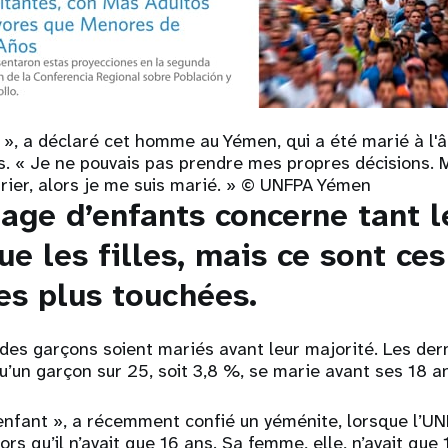
t », a déclaré cet homme au Yémen, qui a été marié à l'
s. « Je ne pouvais pas prendre mes propres décisions. 
ier, alors je me suis marié. » © UNFPA Yémen
age d’enfants concerne tant l
e les filles, mais ce sont ces
les plus touchées
.
e des
garçons soient mariés avant leur majorité
. Les der
u’un garçon sur 25, soit 3,8 %, se marie avant ses 18 a
 enfant », a récemment confié un yéménite, lorsque l’UN
rs qu’il n’avait que 16 ans. Sa femme, elle, n’avait que 