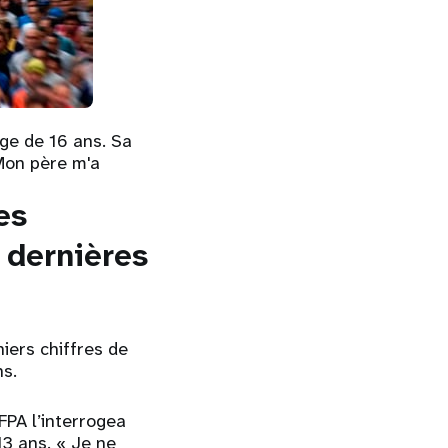
âge de 16 ans. Sa
Mon père m'a
es
 dernières
niers chiffres de
ns.
FPA l’interrogea
13 ans. « Je ne