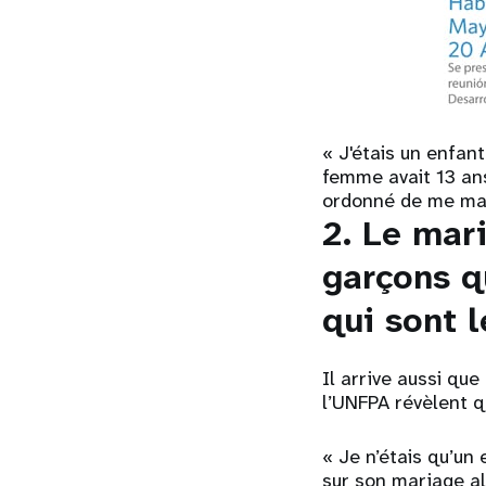
« J'étais un enfan
femme avait 13 an
ordonné de me mar
2.
Le mari
garçons qu
qui sont 
Il arrive aussi qu
l’UNFPA révèlent q
« Je n’étais qu’un
sur son mariage alo