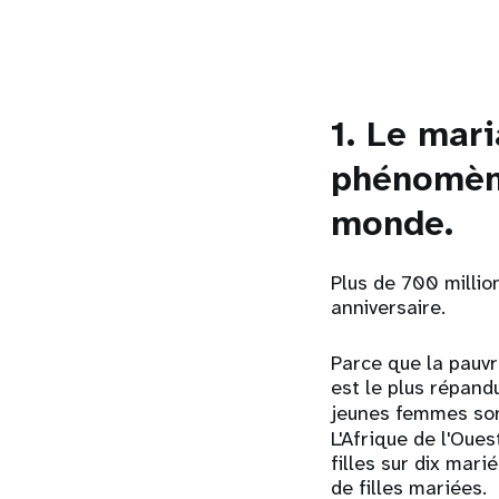
1. Le mar
phénomène
monde
.
Plus de
700 milli
anniversaire.
Parce que la pauvr
est le plus répand
jeunes femmes son
L'Afrique de l'Oue
filles sur dix mari
de filles mariées.