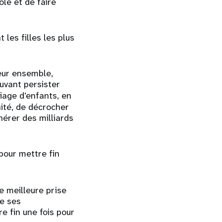
ole et de faire
 les filles les plus
ur ensemble,
uvant persister
riage d’enfants, en
nité, de décrocher
nérer des milliards
pour mettre fin
e meilleure prise
e ses
e fin une fois pour